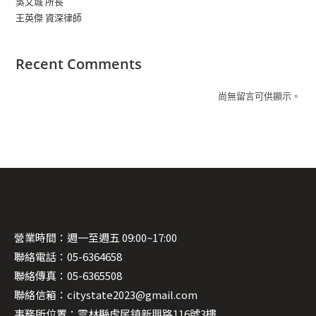
吳文城 所長
王英傑 資深律師
Recent Comments
尚無留言可供顯示。
營業時間：週一至週五 09:00~17:00
聯絡電話：05-6364658
聯絡傳真：05-6365508
聯絡信箱：citystate2023@gmail.com
事務所位置：雲林縣虎尾鎮新興路116號3樓